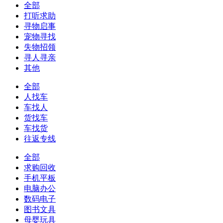
全部
打听求助
寻物启事
宠物寻找
失物招领
寻人寻亲
其他
全部
人找车
车找人
货找车
车找货
往返专线
全部
求购回收
手机平板
电脑办公
数码电子
图书文具
母婴玩具