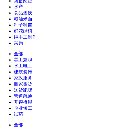
禽畜肉蛋
水产
食品酒饮
粮油米面
种子种苗
鲜花绿植
纯手工制作
采购
全部
零工兼职
水工电工
建筑装饰
家政服务
搬家搬货
送货跑腿
管道疏通
开锁换锁
企业短工
试药
全部