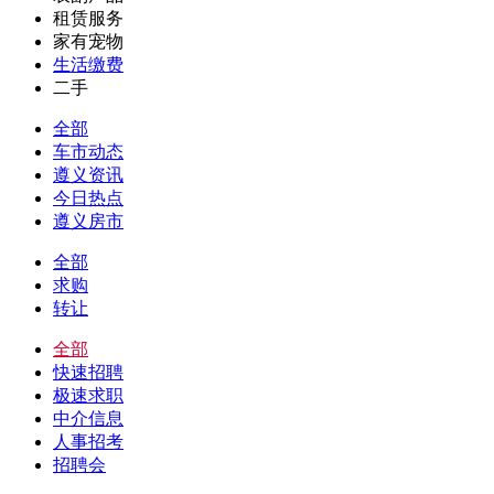
租赁服务
家有宠物
生活缴费
二手
全部
车市动态
遵义资讯
今日热点
遵义房市
全部
求购
转让
全部
快速招聘
极速求职
中介信息
人事招考
招聘会