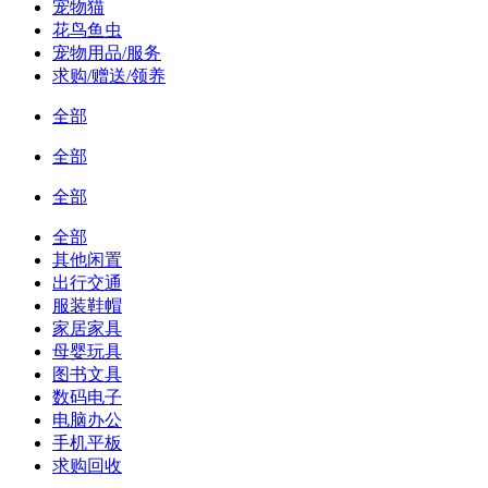
宠物猫
花鸟鱼虫
宠物用品/服务
求购/赠送/领养
全部
全部
全部
全部
其他闲置
出行交通
服装鞋帽
家居家具
母婴玩具
图书文具
数码电子
电脑办公
手机平板
求购回收