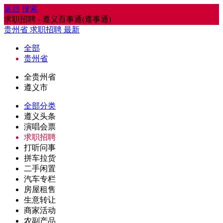
返回
搜索
求职招聘 - 遵义百事通(遵事通)
贵州省
求职招聘
最新
全部
贵州省
全贵州省
遵义市
全部分类
遵义头条
演唱会票
求职招聘
打听问事
拼车拉货
二手闲置
汽车专栏
房屋租售
生意转让
商家活动
农副产品