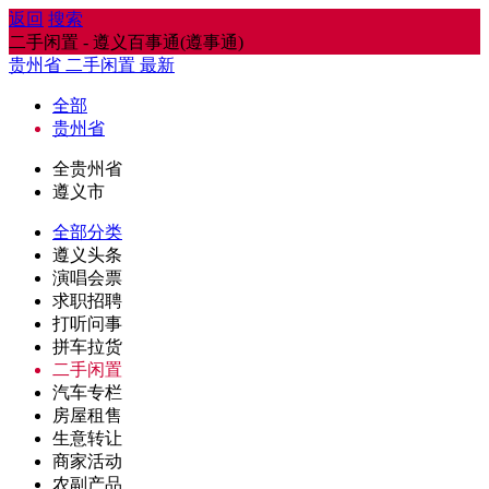
返回
搜索
二手闲置 - 遵义百事通(遵事通)
贵州省
二手闲置
最新
全部
贵州省
全贵州省
遵义市
全部分类
遵义头条
演唱会票
求职招聘
打听问事
拼车拉货
二手闲置
汽车专栏
房屋租售
生意转让
商家活动
农副产品