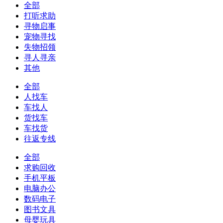
全部
打听求助
寻物启事
宠物寻找
失物招领
寻人寻亲
其他
全部
人找车
车找人
货找车
车找货
往返专线
全部
求购回收
手机平板
电脑办公
数码电子
图书文具
母婴玩具