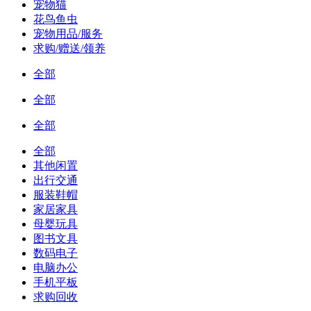
宠物猫
花鸟鱼虫
宠物用品/服务
求购/赠送/领养
全部
全部
全部
全部
其他闲置
出行交通
服装鞋帽
家居家具
母婴玩具
图书文具
数码电子
电脑办公
手机平板
求购回收