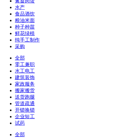
禽畜肉蛋
水产
食品酒饮
粮油米面
种子种苗
鲜花绿植
纯手工制作
采购
全部
零工兼职
水工电工
建筑装饰
家政服务
搬家搬货
送货跑腿
管道疏通
开锁换锁
企业短工
试药
全部