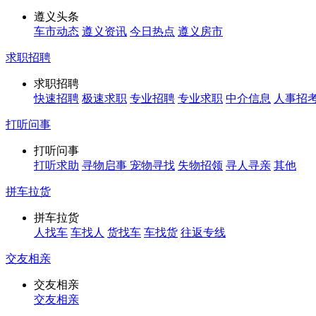
遵义头条
车市动态
遵义资讯
今日热点
遵义房市
求职招聘
求职招聘
快速招聘
极速求职
专业招聘
专业求职
中介信息
人事招
打听问事
打听问事
打听求助
寻物启事
宠物寻找
失物招领
寻人寻亲
其他
拼车拉货
拼车拉货
人找车
车找人
货找车
车找货
往返专线
交友相亲
交友相亲
交友相亲